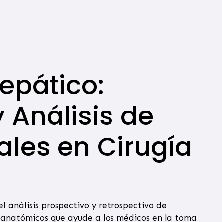
Hepático:
 Análisis de
les en Cirugía
l análisis prospectivo y retrospectivo de
s anatómicos que ayude a los médicos en la toma