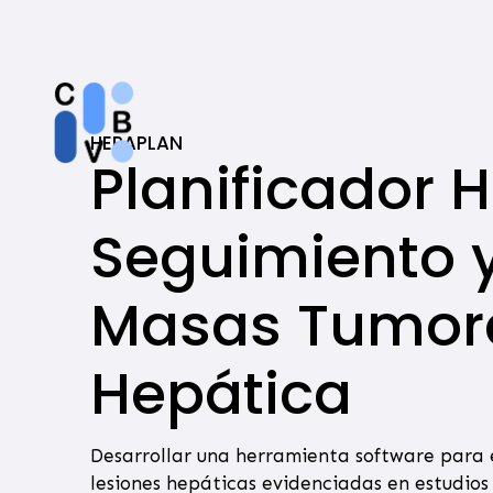
Skip
Skip
links
to
primary
navigation
Skip
HEPAPLAN
Planificador 
to
content
Seguimiento y
Masas Tumora
Hepática
Desarrollar una herramienta software para e
lesiones hepáticas evidenciadas en estudio