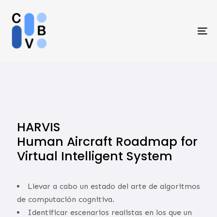
Skip
Skip
links
to
primary
To
navigation
na
Skip
to
content
HARVIS
Human Aircraft Roadmap for
Virtual Intelligent System
Llevar a cabo un estado del arte de algoritmos
de computación cognitiva.
Identificar escenarios realistas en los que un